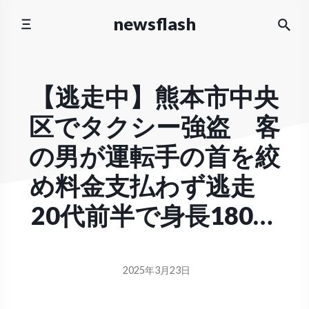
コ
newsflash
ン
テ
ン
ツ
【逃走中】熊本市中央
へ
区でタクシー強盗 客
ス
キ
の男が運転手の首を絞
ッ
プ
め料金支払わず逃走
20代前半で身長180セ
ンチ程度か
2025年3月23日