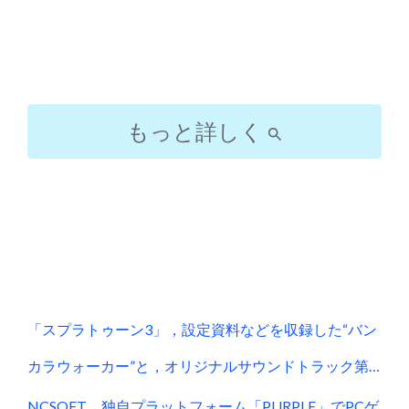
もっと詳しく
投
稿
ナ
ビ
「スプラトゥーン3」，設定資料などを収録した“バン
ゲ
カラウォーカー”と，オリジナルサウンドトラック第2
ー
弾が12月11日に発売決定
NCSOFT、独自プラットフォーム「PURPLE」でPCゲ