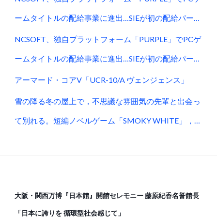
シ
ームタイトルの配給事業に進出…SIEが初の配給パート
ョ
ナーに (Social Game Info)
NCSOFT、独自プラットフォーム「PURPLE」でPCゲ
ン
ームタイトルの配給事業に進出…SIEが初の配給パート
ナーに (Social Game Info)
アーマード・コアV「UCR-10/A ヴェンジェンス」
雪の降る冬の屋上で，不思議な雰囲気の先輩と出会っ
て別れる。短編ノベルゲーム「SMOKY WHITE」，
Steamストアページを公開
大阪・関西万博『日本館』開館セレモニー 藤原紀香名誉館長
「日本に誇りを 循環型社会感じて」